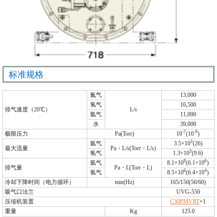
标准规格
氮气
13,000
氢气
16,500
排气速度（20℃）
L/s
氩气
11,000
水
39,000
-7
-9
极限压力
Pa(Torr)
10
(10
)
3
氩气
3.5×10
(26)
最大流量
Pa・L/s(Torr・L/s)
3
氢气
1.3×10
(9.6)
8
6
氩气
8.1×10
(6.1×10
)
排气量
Pa・L(Torr・L)
6
4
氢气
8.5×10
(6.4×10
)
冷却下降时间（电力循环）
min(Hz)
165/150(50/60)
吸气口法兰
UVG-550
压缩机装置
C30PMVRT
×1
重量
Kg
125.0