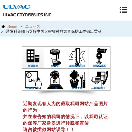
Home
ニュース
爱发科集团为支持中国大熊猫种群繁育保护工作做出贡献
公司简介
低温泵
极低温冷冻机
低温恒温器
液氮制备机
下载
服务支持
联系我们
近期发现有人为的截取我司网站产品图片
的行为
并在未告知的我司的情况下，以我司认证
的保养厂家身份进行转载和宣传
请勿被类似网站误导！！