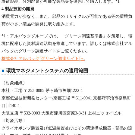
寿命製品、分別廃棄が可能な製品等を優先して購入します。*1
4.製品技術の開発
消費電力が少なく、また、部品のリサイクルが可能である等の環境負
荷が小さい製品の開発に取り組みます。
*1：アルバックグループでは、「グリーン調達基準書」を策定し、環
境に配慮した資材調達活動を推進しています。詳しくは株式会社アル
バックのグリーン調達サイトをご覧ください。
株式会社アルバック[グリーン調達サイト]へ
環境マネジメントシステムの適用範囲
〔対象組織〕
本社・工場 〒253-0085 茅ヶ崎市矢畑1222-1
京都低温技術開発センター/京都工場 〒611-0041 京都府宇治市槇島町
目川140-1
大阪支店 〒532-0003 大阪市淀川区宮原3-3-31 上村ニッセイビル
〔対象活動〕
クライオポンプ装置及び低温装置並びにその関連構成機器・部品の設