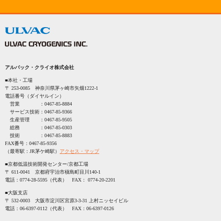
アルバック・クライオ株式会社
■本社・工場
〒 253-0085 神奈川県茅ヶ崎市矢畑1222-1
電話番号（ダイヤルイン）
営業 ：
0467-85-8884
サービス技術：
0467-85-9366
生産管理 ：
0467-85-9505
総務 ：
0467-85-0303
技術 ：
0467-85-8883
FAX番号：
0467-85-9356
（最寄駅：JR茅ケ崎駅）
アクセス・マップ
■京都低温技術開発センター/京都工場
〒 611-0041 京都府宇治市槇島町目川140-1
電話：
0774-28-5595
（代表） FAX：
0774-20-2201
■大阪支店
〒 532-0003 大阪市淀川区宮原3-3-31 上村ニッセイビル
電話：
06-6397-0112
（代表） FAX：
06-6397-0126