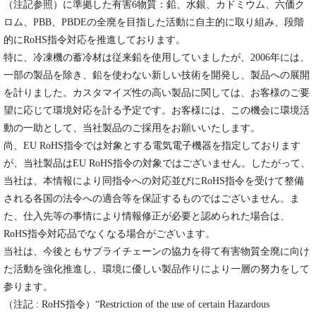
（注記参照）に準拠した有害6物質：鉛、水銀、カドミウム、六価ク
ロム、PBB、PBDEの全廃を目指した活動に自主的に取り組み、段階
的にRoHS指令対応を推進しております。
特に、冷凍機の蓄冷材は従来鉛を使用していましたが、2006年には、
一部の製品を除き、鉛を使わない新しい技術を開発し、製品への展開
を計りました。カスタマイズ性の高い製品に関しては、お客様のご要
望に応じて環境対応を計る予定です。お客様には、この機会に環境活
動の一助として、当社製品のご採用をお願いいたします。
尚、EU RoHS指令では対象とする電気電子機器を指定しております
が、当社製品はEU RoHS指令の対象ではございません。したがって、
当社は、本情報により同指令への対応並びにRoHS指令を受けて整備
される各国の法令への適合等を保証するものではございません。ま
た、仕入先等の事情により情報修正が必要と認められた場合は、
RoHS指令対応品でなくなる場合がございます。
当社は、今後ともサプライチェーンの協力を得て有害物質全廃に向け
た活動を強化推進し、環境に優しい製品作りにより一層の努力をして
参ります。
（注記 : RoHS指令）“Restriction of the use of certain Hazardous