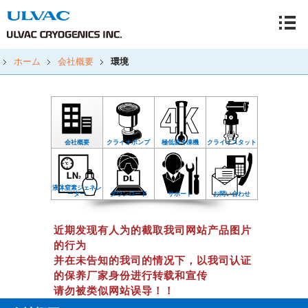
ホーム
会社概要
環境
会社概要
クライオポンプ
極低温冷凍機
クライオスタット
液体窒素ジェネレ
ーター
ダウンロード
サポート
お問い合わせ
近期发现有人为的截取我司网站产品图片
的行为
并在未告知的我司的情况下，以我司认证
的保养厂家身份进行转载和宣传
请勿被类似网站误导！！