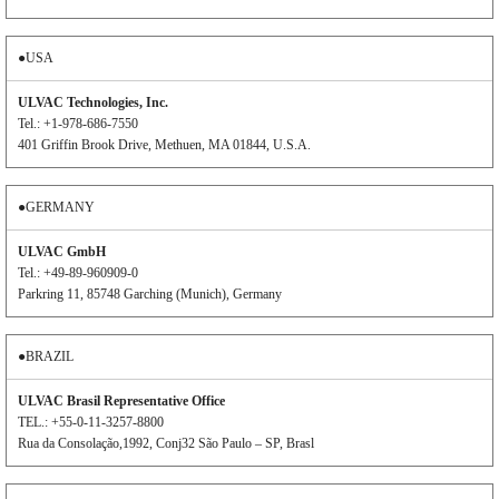
●USA
ULVAC Technologies, Inc.
Tel.: +1-978-686-7550
401 Griffin Brook Drive, Methuen, MA 01844, U.S.A.
●GERMANY
ULVAC GmbH
Tel.: +49-89-960909-0
Parkring 11, 85748 Garching (Munich), Germany
●BRAZIL
ULVAC Brasil Representative Office
TEL.: +55-0-11-3257-8800
Rua da Consolação,1992, Conj32 São Paulo – SP, Brasl