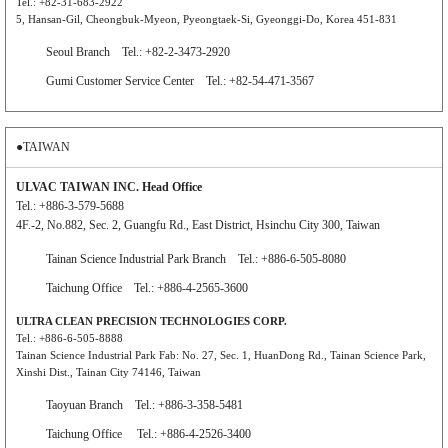
Tel.: +82-31-683-2922
5, Hansan-Gil, Cheongbuk-Myeon, Pyeongtaek-Si, Gyeonggi-Do, Korea 451-831
Seoul Branch Tel.: +82-2-3473-2920
Gumi Customer Service Center Tel.: +82-54-471-3567
●TAIWAN
ULVAC TAIWAN INC. Head Office
Tel.: +886-3-579-5688
4F.-2, No.882, Sec. 2, Guangfu Rd., East District, Hsinchu City 300, Taiwan
Tainan Science Industrial Park Branch Tel.: +886-6-505-8080
Taichung Office Tel.: +886-4-2565-3600
ULTRA CLEAN PRECISION TECHNOLOGIES CORP.
Tel.: +886-6-505-8888
Tainan Science Industrial Park Fab: No. 27, Sec. 1, HuanDong Rd., Tainan Science Park,
Xinshi Dist., Tainan City 74146, Taiwan
Taoyuan Branch Tel.: +886-3-358-5481
Taichung Office Tel.: +886-4-2526-3400