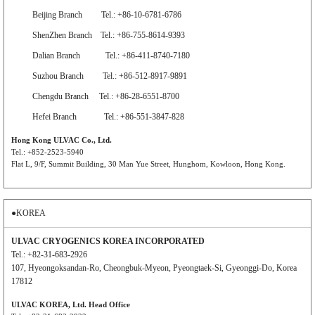
Beijing Branch Tel.: +86-10-6781-6786
ShenZhen Branch Tel.: +86-755-8614-9393
Dalian Branch Tel.: +86-411-8740-7180
Suzhou Branch Tel.: +86-512-8917-9891
Chengdu Branch Tel.: +86-28-6551-8700
Hefei Branch Tel.: +86-551-3847-828
Hong Kong ULVAC Co., Ltd.
Tel.: +852-2523-5940
Flat L, 9/F, Summit Building, 30 Man Yue Street, Hunghom, Kowloon, Hong Kong.
●KOREA
ULVAC CRYOGENICS KOREA INCORPORATED
Tel.: +82-31-683-2926
107, Hyeongoksandan-Ro, Cheongbuk-Myeon, Pyeongtaek-Si, Gyeonggi-Do, Korea
17812
ULVAC KOREA, Ltd. Head Office