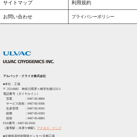
サイトマップ
利用規約
お問い合わせ
プライバシーポリシー
アルバック・クライオ株式会社
■本社・工場
〒 253-0085 神奈川県茅ヶ崎市矢畑1222-1
電話番号（ダイヤルイン）
営業 ：
0467-85-8884
サービス技術：
0467-85-9366
生産管理 ：
0467-85-9505
総務 ：
0467-85-0303
技術 ：
0467-85-8883
FAX番号：
0467-85-9356
（最寄駅：JR茅ケ崎駅）
アクセス・マップ
■京都低温技術開発センター/京都工場