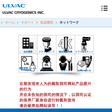
ホーム
サポート
低温機器
ネットワーク
会社概要
クライオポンプ
極低温冷凍機
クライオスタット
液体窒素ジェネレ
ーター
ダウンロード
サポート
お問い合わせ
近期发现有人为的截取我司网站产品图片
的行为
并在未告知的我司的情况下，以我司认证
的保养厂家身份进行转载和宣传
请勿被类似网站误导！！