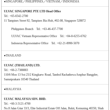
●SINGAPORE／PHILIPPINES／VIETNAM／INDONESIA
ULVAC SINGAPORE PTE LTD Head Office
Tel.: +65-6542-2700
11 Tampines Street 92, Tampines Biz-Hub, #02-08, Singapore 528872
Philippines Branch Tel.: +63-46-437-7700
ULVAC Vietnam Representative Office Tel.: +84-8-6255-6762
Indonesia Representative Office Tel.: +62-21-8990-5070
●THAILAND
ULVAC (THAILAND) LTD.
Tel.: +66-2-7388883
110/6 Moo 13 Soi 25/2 Kingkaew Road, Tambol Rachathewa Amphur Bangplee,
Samutprakarn 10540 Thailand
●MALAYSIA
ULVAC MALAYSIA SDN. BHD.
Tel.: +60-3-5121-4700
No.8 Jalan Gitar 33/3, Elite Industrial Estate Off Jalan, Bukit, Kemuning 40350, Shah