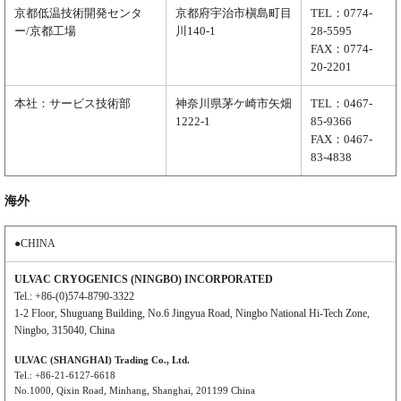
京都低温技術開発センタ
京都府宇治市槇島町目
TEL：0774-
ー/京都工場
川140-1
28-5595
FAX：0774-
20-2201
本社：サービス技術部
神奈川県茅ケ崎市矢畑
TEL：0467-
1222-1
85-9366
FAX：0467-
83-4838
海外
●CHINA
ULVAC CRYOGENICS (NINGBO) INCORPORATED
Tel.: +86-(0)574-8790-3322
1-2 Floor, Shuguang Building, No.6 Jingyua Road, Ningbo National Hi-Tech Zone,
Ningbo, 315040, China
ULVAC (SHANGHAI) Trading Co., Ltd.
Tel.: +86-21-6127-6618
No.1000, Qixin Road, Minhang, Shanghai, 201199 China