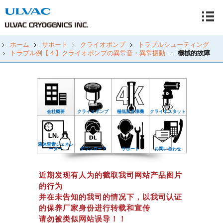
ホーム
サポート
クライオポンプ
トラブルシューティング
トラブル例【４】クライオポンプの異常音・異常振動
機械的故障
会社概要
クライオポンプ
極低温冷凍機
クライオスタット
液体窒素ジェネレ
ーター
ダウンロード
サポート
お問い合わせ
近期发现有人为的截取我司网站产品图片
的行为
并在未告知的我司的情况下，以我司认证
的保养厂家身份进行转载和宣传
请勿被类似网站误导！！