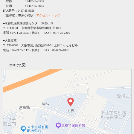
総務 ：
0467-85-0303
技術 ：
0467-85-8883
FAX番号：
0467-85-9356
（最寄駅：JR茅ケ崎駅）
アクセス・マップ
■京都低温技術開発センター/京都工場
〒 611-0041 京都府宇治市槇島町目川140-1
電話：
0774-28-5595
（代表） FAX：
0774-20-2201
■大阪支店
〒 532-0003 大阪市淀川区宮原3-3-31 上村ニッセイビル
電話：
06-6397-0112
（代表） FAX：
06-6397-0126
本社地図