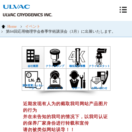
Home
イベント
第64回応用物理学会春季学術講演会（3月）に出展いたします。
会社概要
クライオポンプ
極低温冷凍機
クライオスタット
液体窒素ジェネレ
ーター
ダウンロード
サポート
お問い合わせ
近期发现有人为的截取我司网站产品图片
的行为
并在未告知的我司的情况下，以我司认证
的保养厂家身份进行转载和宣传
请勿被类似网站误导！！