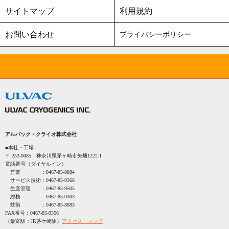
サイトマップ
利用規約
お問い合わせ
プライバシーポリシー
アルバック・クライオ株式会社
■本社・工場
〒 253-0085 神奈川県茅ヶ崎市矢畑1222-1
電話番号（ダイヤルイン）
営業 ：
0467-85-8884
サービス技術：
0467-85-9366
生産管理 ：
0467-85-9505
総務 ：
0467-85-0303
技術 ：
0467-85-8883
FAX番号：
0467-85-9356
（最寄駅：JR茅ケ崎駅）
アクセス・マップ