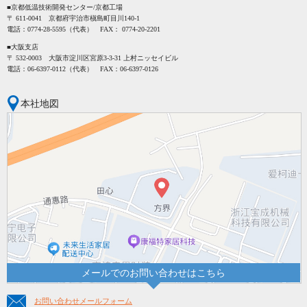
■京都低温技術開発センター/京都工場
〒 611-0041 京都府宇治市槇島町目川140-1
電話：
0774-28-5595
（代表） FAX：
0774-20-2201
■大阪支店
〒 532-0003 大阪市淀川区宮原3-3-31 上村ニッセイビル
電話：
06-6397-0112
（代表） FAX：
06-6397-0126
本社地図
メールでのお問い合わせはこちら
お問い合わせメールフォーム