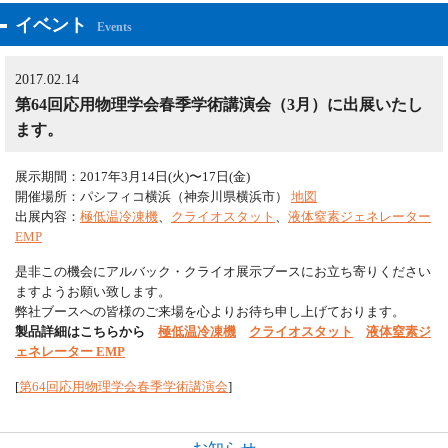
イベント
Events
2017.02.14
第64回応用物理学会春季学術講演会（3月）に出展いたし
ます。
展示期間：2017年3月14日(火)〜17日(金)
開催場所：パシフィコ横浜（神奈川県横浜市）
地図
出展内容：
極低温冷凍機
、
クライオスタット
、
液体窒素ジェネレーター
EMP
是非この機会にアルバック・クライオ展示ブースにお立ち寄りください
ますようお願い致します。
弊社ブースへの皆様のご来場を心よりお待ち申し上げております。
製品詳細はこちらから
極低温冷凍機
クライオスタット
液体窒素ジ
ェネレーター EMP
[
第64回応用物理学会春季学術講演会
]